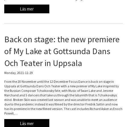
Läs mer
Back on stage: the new premiere
of My Lake at Gottsunda Dans
Och Teater in Uppsala
Monday, 2021-11-29
From the 20 November until the 12 December Focus Dance is back on stage in
Uppsala at Gottsunda Dans Och Teater with a new premier of My Lake inspired by
the Russian Composer Tchaikovsky fate, with Music of Swan Lake and Jerome
Marchand and 5 dancers that take us through the labyrinth that is Tchaikovskys
mind. Broken Skin was created last season and was unable to meet an audience
due to the pandemic instead it was filmed by the director Fredrik Sattin and now
has its premiere in the new filmed version. The cast includes Richard Asker as Enoch
Powell,…
Läs mer