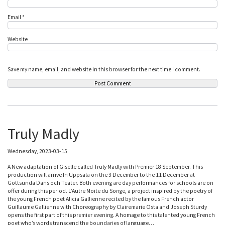
Email
*
Website
Save my name, email, and website in this browser for the next time I comment.
Truly Madly
Wednesday, 2023-03-15
A New adaptation of Giselle called Truly Madly with Premier 18 September. This
production will arrive In Uppsala on the 3 December to the 11 December at
Gottsunda Dans och Teater. Both evening are day performances for schools are on
offer during this period. L’Autre Moite du Songe, a project inspired by the poetry of
the young French poet Alicia Gallienne recited by the famous French actor
Guillaume Gallienne with Choreography by Clairemarie Osta and Joseph Sturdy
opens the first part of this premier evening. A homage to this talented young French
poet who’s words transcend the boundaries of language…