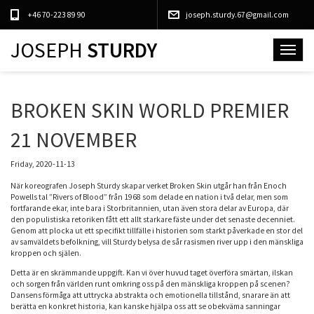
+46 70-223 89 90
joseph.sturdy.67@gmail.com
JOSEPH
STURDY
Toggle
navigat
BROKEN SKIN WORLD PREMIER
21 NOVEMBER
Friday, 2020-11-13
När koreografen Joseph Sturdy skapar verket Broken Skin utgår han från Enoch
Powells tal ”Rivers of Blood” från 1968 som delade en nation i två delar, men som
fortfarande ekar, inte bara i Storbritannien, utan även stora delar av Europa, där
den populistiska retoriken fått ett allt starkare fäste under det senaste decenniet.
Genom att plocka ut ett specifikt tillfälle i historien som starkt påverkade en stor del
av samväldets befolkning, vill Sturdy belysa de sår rasismen river upp i den mänskliga
kroppen och själen.
Detta är en skrämmande uppgift. Kan vi över huvud taget överföra smärtan, ilskan
och sorgen från världen runt omkring oss på den mänskliga kroppen på scenen?
Dansens förmåga att uttrycka abstrakta och emotionella tillstånd, snarare än att
berätta en konkret historia, kan kanske hjälpa oss att se obekväma sanningar